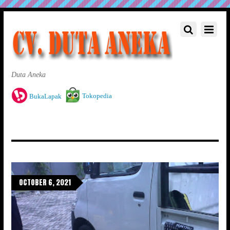
Duta Aneka
Tokopedia
BukaLapak
OCTOBER 6, 2021